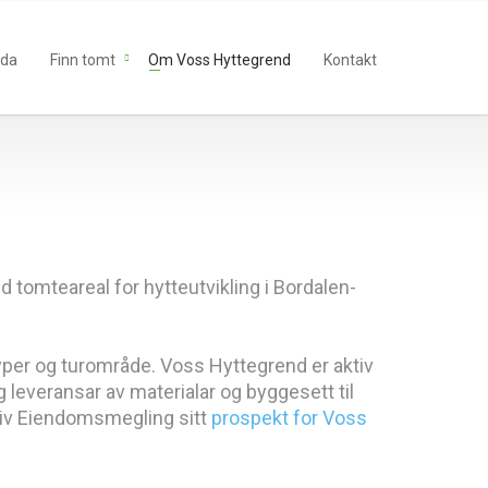
ida
Finn tomt
Om Voss Hyttegrend
Kontakt
d tomteareal for hytteutvikling i Bordalen-
løyper og turområde. Voss Hyttegrend er aktiv
g leveransar av materialar og byggesett til
ktiv Eiendomsmegling sitt
prospekt for Voss