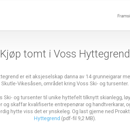
Frams
Kjøp tomt i Voss Hyttegrend
Hyttegrend er eit aksjeselskap danna av 14 grunneigarar me
Skutle-Vikesåsen, området kring Voss Ski- og tursenter.
Ski- og tursenter til unike hyttefelt tilknytt skianlegg, 
ter og skaffar kvalifiserte entrepenørar og handtverkarar, o
rdig hytte viss det er ynskeleg. Og last gjerne ned Proa
Hyttegrend
(pdf-fil 9,2 MB).